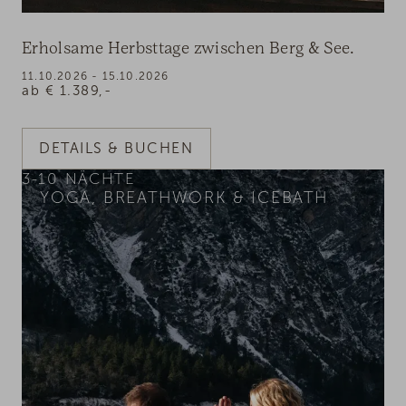
Erholsame Herbsttage zwischen Berg & See.
11.10.2026 - 15.10.2026
ab
€
1.389,-
DETAILS & BUCHEN
3-10
NÄCHTE
YOGA, BREATHWORK & ICEBATH