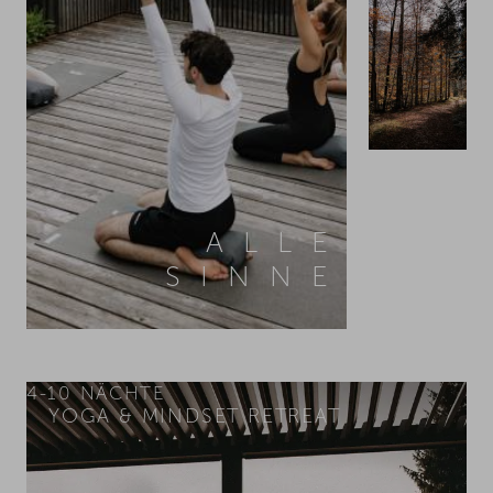
ALLE
SINNE
4-10
NÄCHTE
YOGA & MINDSET RETREAT