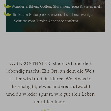
Wandern, Biken, Golfen, Skifahren, Yoga & vieles mehr
In- & Outdoorpool, verschiedene Saunen, Ruheräume &
Regionale Qualität, kompromisslose Frische & vitale
Adults-Only-Rückzugsort für Gäste ab 14 Jahren in
Treatmentbereich
Gerichte
inspirierender Alleinlage
Direkt am Naturpark Karwendel und nur wenige
Raum zum Ankommen, Loslassen & Kraft schöpfen
Vegetarische, vegane & allergikerfreundliche Optionen
Einzigartige Erlebnisse und Events
Schritte vom Tiroler Achensee entfernt
DAS KRONTHALER ist ein Ort, der dich
lebendig macht. Ein Ort, an dem die Welt
stiller wird und du klarer. Wo etwas in
dir nachgibt, etwas anderes aufwacht
und du wieder spürst, wie gut sich Leben
anfühlen kann.