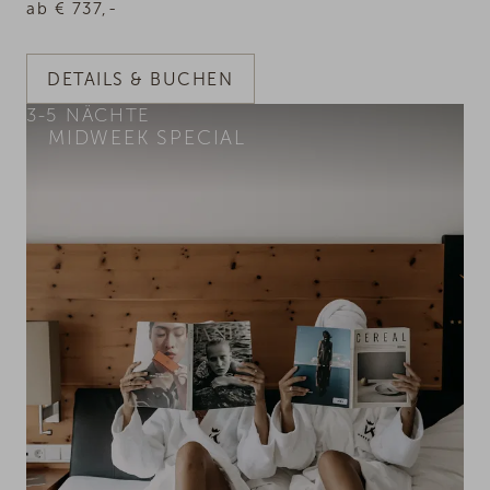
ab
€
737,-
DETAILS & BUCHEN
3-5
NÄCHTE
MIDWEEK SPECIAL