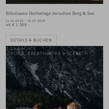
Erholsame Herbsttage zwischen Berg & See.
11.10.2026 - 15.10.2026
ab
€
1.389,-
DETAILS & BUCHEN
3-10
NÄCHTE
YOGA, BREATHWORK & ICEBATH