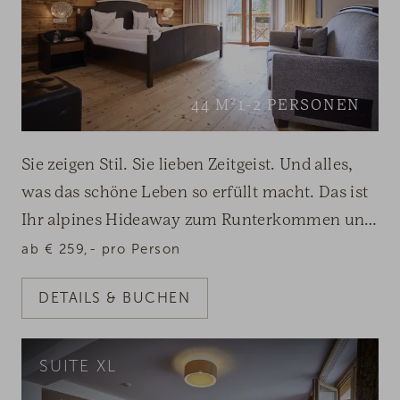
44
M²
1-2
PERSONEN
Sie zeigen Stil. Sie lieben Zeitgeist. Und alles,
was das schöne Leben so erfüllt macht. Das ist
Ihr alpines Hideaway zum Runterkommen und
Auftanken.
ab
€
259,-
pro Person
DETAILS & BUCHEN
SUITE XL