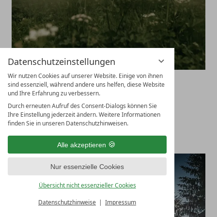
Datenschutzeinstellungen
Wir nutzen Cookies auf unserer Website. Einige von ihnen
sind essenziell, während andere uns helfen, diese Website
Wo Fahrfreude auf Lebensluxus trifft.
und Ihre Erfahrung zu verbessern.
01.05.2026 - 31.10.2026
Durch erneuten Aufruf des Consent-Dialogs können Sie
ab
€
812,-
Ihre Einstellung jederzeit ändern. Weitere Informationen
finden Sie in unseren Datenschutzhinweisen.
DETAILS & BUCHEN
Alle akzeptieren
5-10
NÄCHTE
Nur essenzielle Cookies
HOLE IN ONE
Übersicht nicht essenzieller Cookies
MENÜ
Datenschutzhinweise
Impressum
Gutschein
Anreise
Abreise
Buchen
Buchen