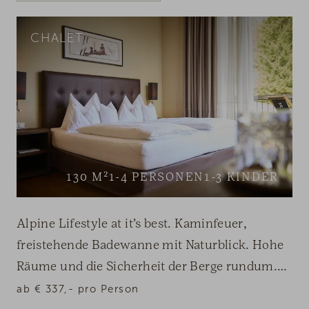
CHALET
130
M²
1-4
PERSONEN
1-3
KINDER
Alpine Lifestyle at it’s best. Kaminfeuer,
freistehende Badewanne mit Naturblick. Hohe
Räume und die Sicherheit der Berge rundum.
Das ist Ihr Chalet in den Alpen. Das ist Ihr
ab
€
337,-
pro Person
wahrer DAS KRONTHALER-Lebensluxus.