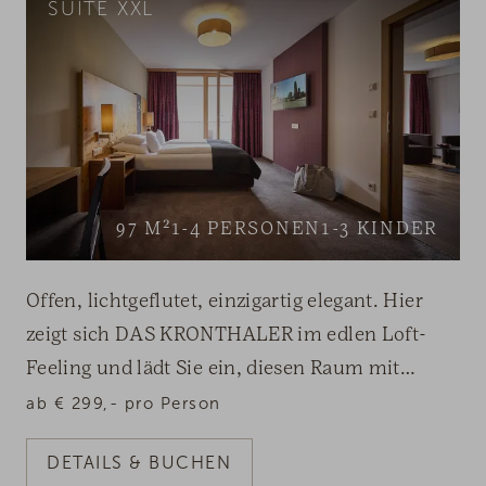
SUITE XXL
97
M²
1-4
PERSONEN
1-3
KINDER
Offen, lichtgeflutet, einzigartig elegant. Hier
zeigt sich DAS KRONTHALER im edlen Loft-
Feeling und lädt Sie ein, diesen Raum mit
großen Gefühlen zu füllen.
ab
€
299,-
pro Person
DETAILS & BUCHEN