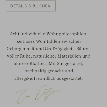
DETAILS & BUCHEN
Acht individuelle Wohnphilosophien.
Zeitloses Wohlfühlen zwischen
Geborgenheit und Großzügigkeit. Räume
voller Ruhe, natürlicher Materialien und
alpiner Klarheit. Mit Stil gestaltet,
nachhaltig gedacht und
allergikerfreundlich ausgestattet.
Ei
n
O
rt
zu
m
A
nk
o
m
me