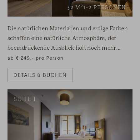
52
M²
1-2
PERSONEN
Die natürlichen Materialien und erdige Farben
schaffen eine natürliche Atmosphäre, der
beeindruckende Ausblick holt noch mehr
Naturraum in Ihr Refugium. Highlights wie eine
ab
€
249,-
pro Person
eigene Sauna am Nature Living-Balkon oder
DETAILS & BUCHEN
eine Infrarotkabine im Zimmer sorgen für ganz
private Mußestunden.
SUITE L