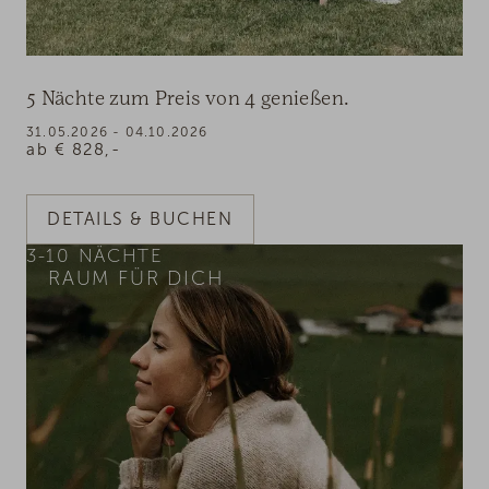
5 Nächte zum Preis von 4 genießen.
31.05.2026 - 04.10.2026
ab
€
828,-
DETAILS & BUCHEN
3-10
NÄCHTE
RAUM FÜR DICH