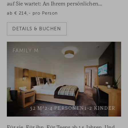
auf Sie wartet: An Ihrem persönlichen
Kraftplatz zwischen Berg und See.
ab
€
214,-
pro Person
DETAILS & BUCHEN
FAMILY M
52
M²
2-4
PERSONEN
1-2
KINDER
Für sie. Für ihn. Für Teens ab 14 Jahren. Und