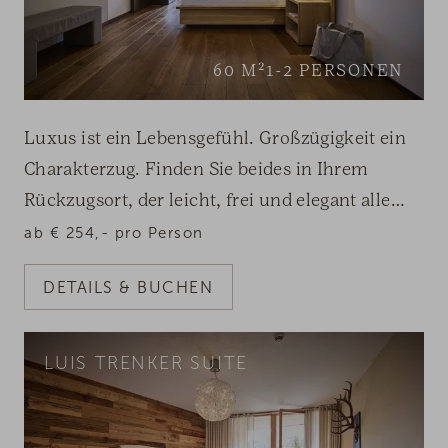
60
M²
1-2
PERSONEN
Luxus ist ein Lebensgefühl. Großzügigkeit ein
Charakterzug. Finden Sie beides in Ihrem
Rückzugsort, der leicht, frei und elegant alle
Sinne berührt.
ab
€
254,-
pro Person
DETAILS & BUCHEN
LUIS TRENKER SUITE