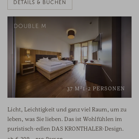
DETAILS & BUCHEN
DOUBLE M
37
M²
1-2
PERSONEN
Licht, Leichtigkeit und ganz viel Raum, um zu
leben, was Sie lieben. Das ist Wohlfühlen im
puristisch-edlen DAS KRONTHALER-Design.
ab
€
209,-
pro Person