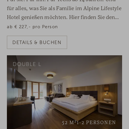
für alles, was Sie als Familie im Alpine Lifestyle
Hotel genießen möchten. Hier finden Sie den
stilvollen Raum dafür.
ab
€
227,-
pro Person
DETAILS & BUCHEN
DOUBLE L
52
M²
1-2
PERSONEN