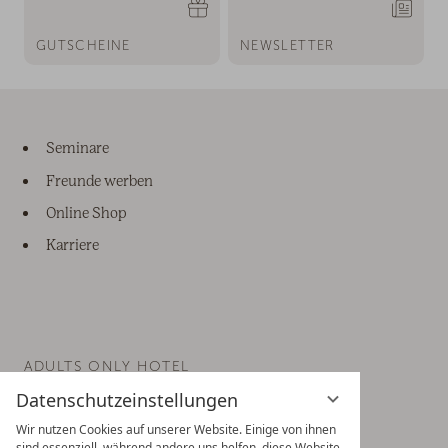
GUTSCHEINE
NEWSLETTER
Seminare
Freunde werben
Online Shop
Karriere
ADULTS ONLY HOTEL
DAS KRONTHALER
Datenschutzeinstellungen
Wir nutzen Cookies auf unserer Website. Einige von ihnen
sind essenziell, während andere uns helfen, diese Website