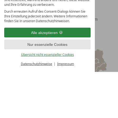
Am Waldweg 105a
6215 Achenkirch
Achensee
und Ihre Erfahrung zu verbessern.
Tirol
Österreich
Durch erneuten Aufruf des Consent-Dialogs können Sie
Ihre Einstellung jederzeit ändern. Weitere Informationen
T:
+43 (0) 5246 6389
welcome@daskronthaler.com
finden Sie in unseren Datenschutzhinweisen.
Alle akzeptieren
Nur essenzielle Cookies
Übersicht nicht essenzieller Cookies
MENÜ
Datenschutzhinweise
Impressum
Gutschein
Anreise
Abreise
Buchen
Buchen
&
Anfragen
Verfügbarkeiten
prüfen