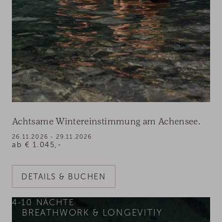
Achtsame Wintereinstimmung am Achensee.
26.11.2026 - 29.11.2026
ab
€
1.045,-
DETAILS & BUCHEN
4-10
NÄCHTE
BREATHWORK & LONGEVITIY