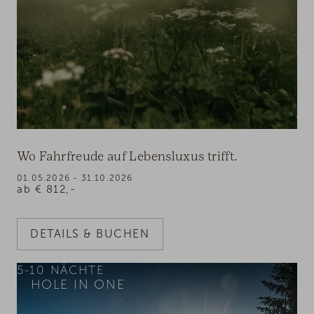
Wo Fahrfreude auf Lebensluxus trifft.
01.05.2026 - 31.10.2026
ab
€
812,-
DETAILS & BUCHEN
5-10
NÄCHTE
HOLE IN ONE