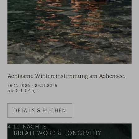
Achtsame Wintereinstimmung am Achensee.
26.11.2026 - 29.11.2026
ab
€
1.045,-
DETAILS & BUCHEN
4-10
NÄCHTE
BREATHWORK & LONGEVITIY