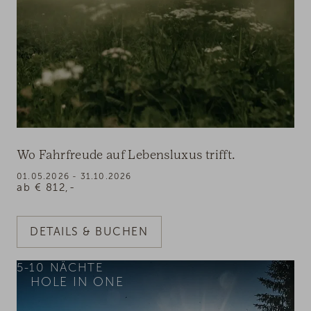
Wo Fahrfreude auf Lebensluxus trifft.
01.05.2026 - 31.10.2026
ab
€
812,-
DETAILS & BUCHEN
5-10
NÄCHTE
HOLE IN ONE